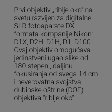
Prvi objektiv „riblje oko“ na
svetu razvijen za digitalne
SLR fotoaparate DX
formata kompanije Nikon:
D1X, D2H, D1H, D1, D100.
Ovaj objektiv omogućava
jedinstveni ugao slike od
180 stepeni, daljinu
fokusiranja od svega 14 cm
i neverovatna svojstva
dubinske oštrine (DOF)
objektiva "riblje oko".