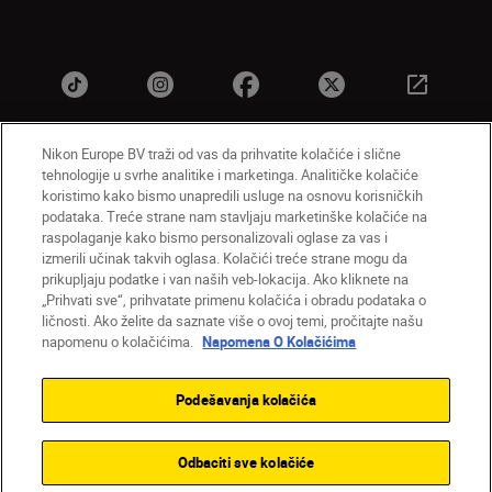
Nikon Europe BV traži od vas da prihvatite kolačiće i slične
tehnologije u svrhe analitike i marketinga. Analitičke kolačiće
SR
Nikon Sites
koristimo kako bismo unapredili usluge na osnovu korisničkih
Kontaktirajte nas
Smernice o privatnosti
podataka. Treće strane nam stavljaju marketinške kolačiće na
raspolaganje kako bismo personalizovali oglase za vas i
Uslovi korišćenja
Napomena o kolačićima
izmerili učinak takvih oglasa. Kolačići treće strane mogu da
Podešavanja kolačića
prikupljaju podatke i van naših veb-lokacija. Ako kliknete na
© 2026 Nikon
„Prihvati sve“, prihvatate primenu kolačića i obradu podataka o
ličnosti. Ako želite da saznate više o ovoj temi, pročitajte našu
napomenu o kolačićima.
Napomena O Kolačićima
Back to top
Podešavanja kolačića
Odbaciti sve kolačiće