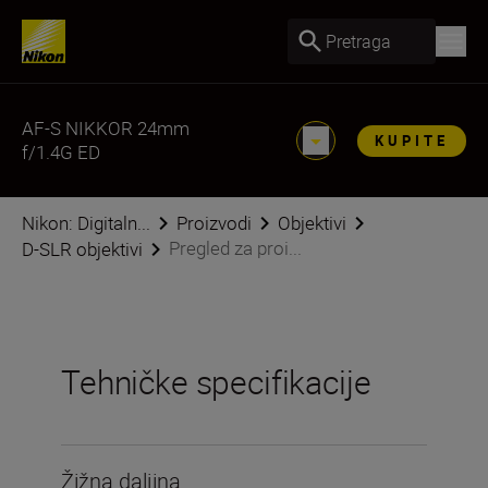
Pretraga
AF-S NIKKOR 24mm
KUPITE
f/1.4G ED
Nikon: Digitaln...
Proizvodi
Objektivi
Pregled za proi...
D-SLR objektivi
Tehničke specifikacije
Žižna daljina