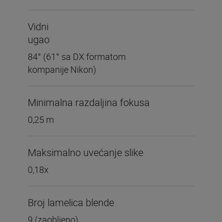
Vidni
ugao
84° (61° sa DX formatom
kompanije Nikon)
Minimalna razdaljina fokusa
0,25 m
Maksimalno uvećanje slike
0,18x
Broj lamelica blende
9 (zaobljeno)