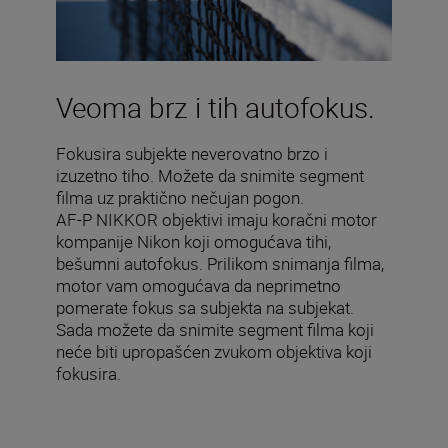
Veoma brz i tih autofokus.
Fokusira subjekte neverovatno brzo i
izuzetno tiho. Možete da snimite segment
filma uz praktično nečujan pogon.
AF-P NIKKOR objektivi imaju koračni motor
kompanije Nikon koji omogućava tihi,
bešumni autofokus. Prilikom snimanja filma,
motor vam omogućava da neprimetno
pomerate fokus sa subjekta na subjekat.
Sada možete da snimite segment filma koji
neće biti upropašćen zvukom objektiva koji
fokusira.