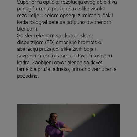
Superiorna optička rezolucija ovog objektiva
punog formata pruža oštre slike visoke
rezolucije u celom opsegu zumiranja, čak i
kada fotografišete sa potpuno otvorenom
blendom.
Stakleni element sa ekstraniskom
disperzijom (ED) smanjuje hromatsku
aberaciju pružajući slike živih boja i
savršenim kontrastom u čitavom rasponu
kadra. Zaobljeni otvor blende sa devet
lamelica pruža jednako, prirodno zamućenje
pozadine.