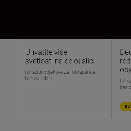
Uhvatite više
Dec
svetlosti na celoj slici
red
obj
istražite objektive za fotoaparate
bez ogledala
Istra
bez 
S