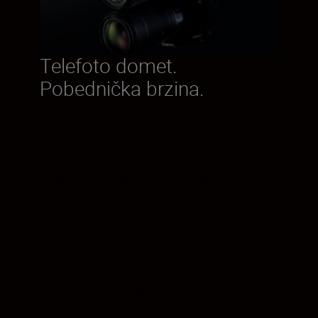
Telefoto domet.
Pobednička brzina.
Sport. Životinjski svet. Putovanja. Od
izraza lica pobednika, pa do jata ptica u
letu, ovaj dugi objektiv FX formata sa
brzim fokusiranjem snima izuzetne
statične slike i filmove.
Opseg žižne daljine od 70–300 mm (105–
450 mm kada se koristi sa SLR
fotoaparatima DX formata kompanije