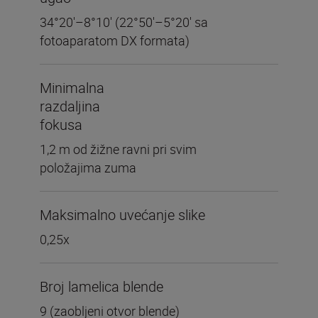
34°20'–8°10' (22°50'–5°20' sa
fotoaparatom DX formata)
Minimalna
razdaljina
fokusa
1,2 m od žižne ravni pri svim
položajima zuma
Maksimalno uvećanje slike
0,25x
Broj lamelica blende
9 (zaobljeni otvor blende)