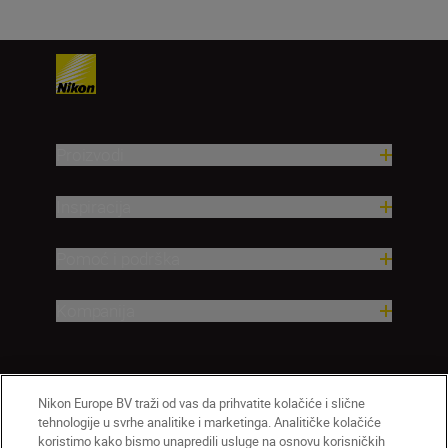
Proizvodi
Inspiracija
Pomoć i podrška
Kompanija
Nikon Europe BV traži od vas da prihvatite kolačiće i slične
tehnologije u svrhe analitike i marketinga. Analitičke kolačiće
koristimo kako bismo unapredili usluge na osnovu korisničkih