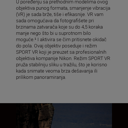
U poređenju sa prethodnim modelima ovog
objektiva punog formata, smanjenje vibracija
(VR) je sada brže, tiše i efikasnije. VR vam
sada omogućava da fotografišete pri
brzinama zatvarača koje su do 4,5 koraka
manje nego što bi u suprotnom bilo
moguće.¹ I aktivira se čim pritisnete okidač
do pola. Ovaj objektiv poseduje i režim
SPORT VR koji je preuzet sa profesionalnih
objektiva kompanije Nikon. Režim SPORT VR
pruža stabilniju sliku u tražilu, što je korisno
kada snimate veoma brza dešavanja ili
prilikom panoramiranja.