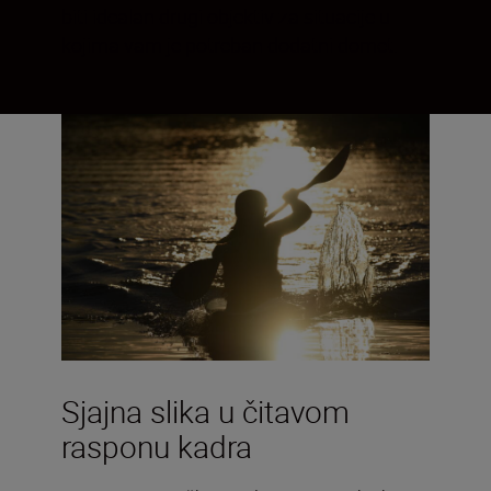
biti idealan drugi objektiv za situacije u
kojima vam je potreban dodatni domet.
Sjajna slika u čitavom
rasponu kadra