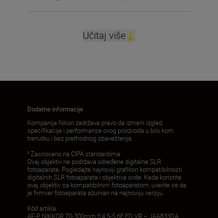
Učitaj više
Dodatne informacije
Kompanija Nikon zadržava pravo da izmeni izgled,
specifikacije i performanse ovog proizvoda u bilo kom
trenutku i bez prethodnog obaveštenja.
¹ Zasnovano na CIPA standardima
Ovaj objektiv ne podržava određene digitalne SLR
fotoaparate. Pogledajte najnoviji grafikon kompatibilnosti
digitalnih SLR fotoaparata i objektiva ovde. Kada koristite
ovaj objektiv sa kompatibilnim fotoaparatom, uverite se da
je firmver fotoaparata ažuriran na najnoviju verziju.
Kôd artikla
AF-P NIKKOR 70-300mm f/4.5-5.6E ED VR – JAA833DA