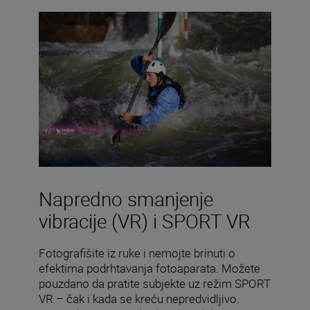
Napredno smanjenje
vibracije (VR) i SPORT VR
Fotografišite iz ruke i nemojte brinuti o
efektima podrhtavanja fotoaparata. Možete
pouzdano da pratite subjekte uz režim SPORT
VR – čak i kada se kreću nepredvidljivo.