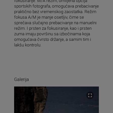
fokusiranje. M/A režim, omiljena opcija
sportskih fotografa, omogućava prebacivanje
praktično bez vremenskog zaostatka. Režim
fokusa A/M je manje osetljiv, čime se
sprečava slučajno prebacivanje na manuelni
režim. I prsten za fokusiranje, kao i prsten
zuma imaju površinu sa izbočinama koja
omogućava čvrsto držanje, a samim tim i
lakšu kontrolu.
Galerija