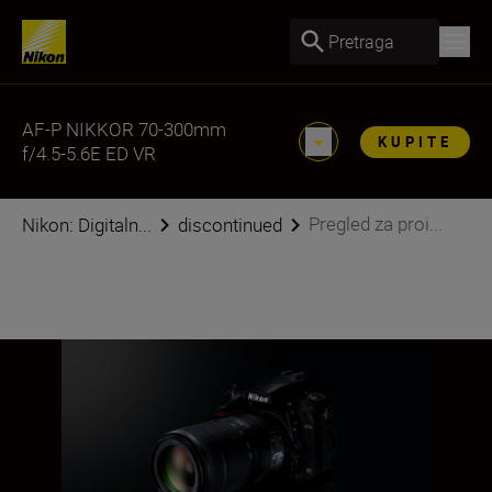
Pretraga
AF-P NIKKOR 70-300mm
KUPITE
f/4.5-5.6E ED VR
Pregled za proi...
Nikon: Digitaln...
discontinued