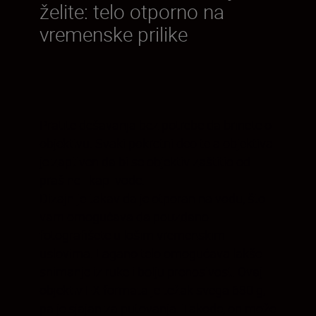
želite: telo otporno na
vremenske prilike
Pratite dešavanja bez potrebe da brinete o
objektivu. Svaki pokretni deo tela objektiva
je zaptiven da bi se objektiv zaštitio od
prašine i kapi vode.
Dizajn je takav da je otporan na vodu, što
vam omogućava da pouzdano
fotografišete u lošim vremenskim
uslovima. Lagano telo omogućava lakše
snimanje iz ruke i bolju prenosivost. Ovaj
objektiv FX formata je težak svega 680 g,
pa je sjajan za putovanja. Takođe, on može