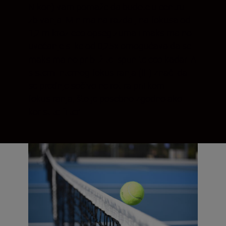
Nikon) vam pomaže da budete u centru
zbivanja. Minimalna razdaljina fokusa od
1,2 m kroz ceo opseg zuma i maksimalno
uvećanje slike od 0,25x omogućava da se
maksimalno približite ispunite ceo kadar. A
sistem internog fokusiranja (IF) znači da
se prednje sočivo ne rotira prilikom
fokusiranja, što je posebno zgodno ako
koristite filter.