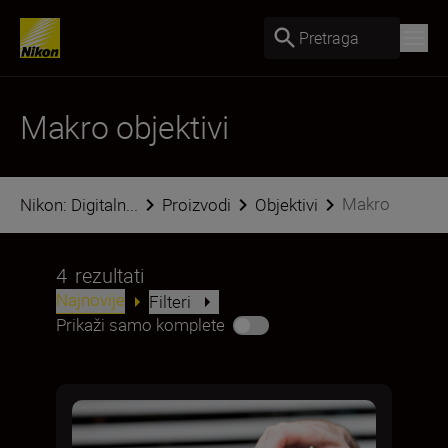
Pretraga
Makro objektivi
Makro
Nikon: Digitaln...
Proizvodi
Objektivi
4
rezultati
Najnovije
Filteri
Prikaži samo komplete