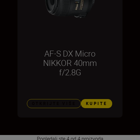
AF-S DX Micro
NIKKOR 40mm
f/2.8G
OTKRIJTE VIŠE
KUPITE
Pogledali ste 4 od 4 proizvoda