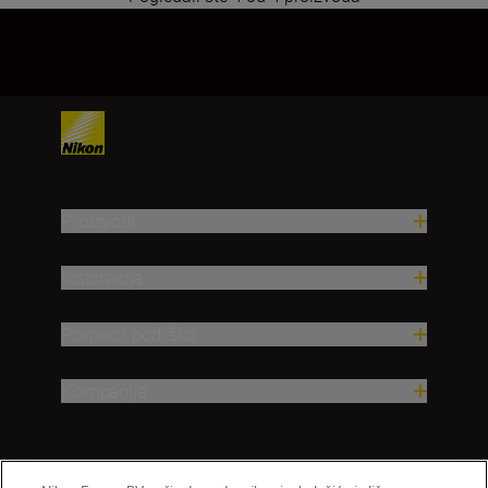
1
Proizvodi
Inspiracija
Pomoć i podrška
Kompanija