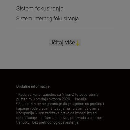
Sistem fokusiranja
Sistem internog fokusiranja
Učitaj više
Dodatne informacije
¹ Kada se koristi zajedno sa Nikon Z fotoaparatima
puštenim u prodaju oktobra 2020. ili kasnije.
² Za objektiv se ne garantuje da je otporan na prašinu i
kapanje vode u svim situacijama i u svim uslovima.
Kompanija Nikon zadržava pravo da izmeni izgled,
specifikacije i performanse ovog proizvoda u bilo kom
trenutku i bez prethodnog obaveštenja.