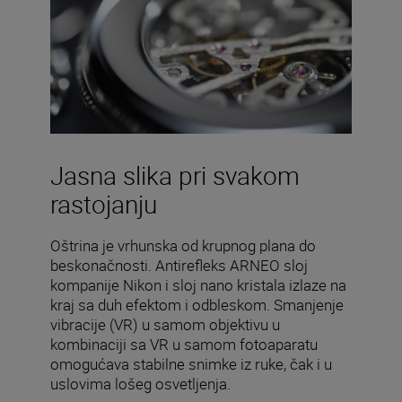
Jasna slika pri svakom
rastojanju
Oštrina je vrhunska od krupnog plana do
beskonačnosti. Antirefleks ARNEO sloj
kompanije Nikon i sloj nano kristala izlaze na
kraj sa duh efektom i odbleskom. Smanjenje
vibracije (VR) u samom objektivu u
kombinaciji sa VR u samom fotoaparatu
omogućava stabilne snimke iz ruke, čak i u
uslovima lošeg osvetljenja.