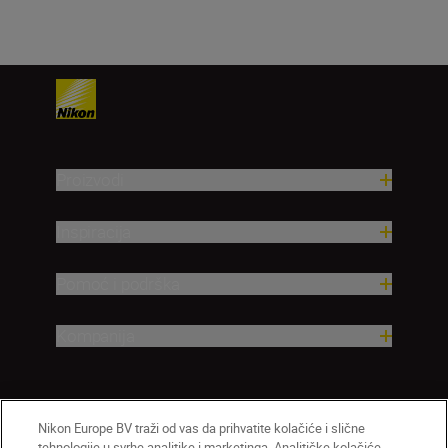
Proizvodi
Inspiracija
Pomoć i podrška
Kompanija
Nikon Europe BV traži od vas da prihvatite kolačiće i slične
tehnologije u svrhe analitike i marketinga. Analitičke kolačiće