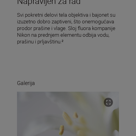
Napravljen za rad
Svi pokretni delovi tela objektiva i bajonet su
izuzetno dobro zaptiveni, što onemogućava
prodor prašine i vlage. Sloj fluora kompanije
Nikon na prednjem elementu odbija vodu,
prašinu i prljavštinu.²
Galerija