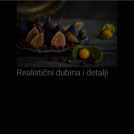
Realistični dubina i detalji
Ovaj objektiv za fotoaparate bez ogledala
linije S od 105 mm pruža nove nivoe
dubine i jasnoće u makro fotografiji i
fotografisanju krupnih planova.