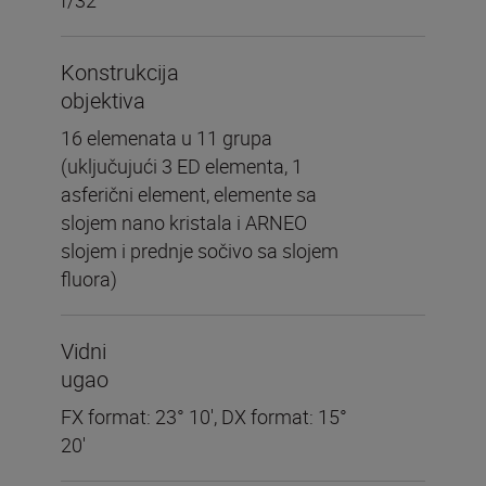
Konstrukcija
objektiva
16 elemenata u 11 grupa
(uključujući 3 ED elementa, 1
asferični element, elemente sa
slojem nano kristala i ARNEO
slojem i prednje sočivo sa slojem
fluora)
Vidni
ugao
FX format: 23° 10', DX format: 15°
20'