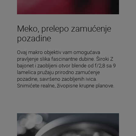
Meko, prelepo zamućenje
pozadine
Ovaj makro objektiv vam omogućava
pravljenje slika fascinantne dubine. Široki Z
bajonet i zaobljeni otvor blende od f/2,8 sa 9
lamelica pružaju prirodno zamućenje
pozadine, savršeno zaobljenih ivica.
Snimićete realne, živopisne krupne planove.