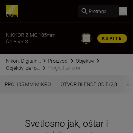
Pretraga
NIKKOR Z MC 105mm
KUPITE
f/2.8 VR S
Nikon: Digitaln...
Proizvodi
Objektivi
Pregled za proi...
Objektivi za fo...
PRO 105 MM MIKRO
OTVOR BLENDE OD F/2,8
VI
Svetlosno jak, oštar i