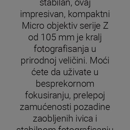
stabilan, ovaj
impresivan, kompaktni
Micro objektiv serije Z
od 105 mm je kralj
fotografisanja u
prirodnoj veličini. Moći
ćete da uživate u
besprekornom
fokusiranju, prelepoj
zamućenosti pozadine
zaobljenih ivica i
stabilnom fotografisanju