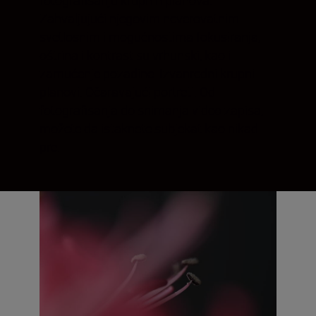
Zahvaljujući njegovim neverovatnim
svetlosnim i mogućnostima fokusiranja,
oštrina i kontrast su vrhunski, kao i
zamućenje pozadine. Izvanredni krupni
planovi. Očaravajući portreti. Od
fotografisanja do snimanja video zapisa,
možete da istaknete subjekat kao nikad
pre.