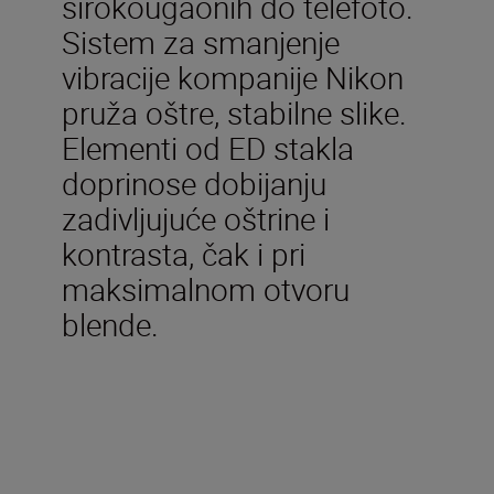
širokougaonih do telefoto.
Sistem za smanjenje
vibracije kompanije Nikon
pruža oštre, stabilne slike.
Elementi od ED stakla
doprinose dobijanju
zadivljujuće oštrine i
kontrasta, čak i pri
maksimalnom otvoru
blende.
Tehničke specifikacije