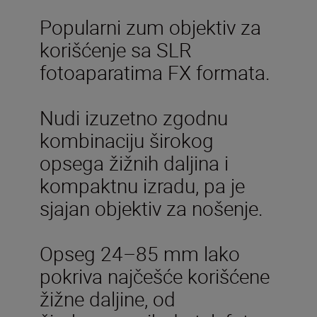
Popularni zum objektiv za
korišćenje sa SLR
fotoaparatima FX formata.
Nudi izuzetno zgodnu
kombinaciju širokog
opsega žižnih daljina i
kompaktnu izradu, pa je
sjajan objektiv za nošenje.
Opseg 24–85 mm lako
pokriva najčešće korišćene
žižne daljine, od