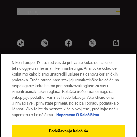
Kompanija
Nikon Europe BV traži od vas da prihvatite kolačiće i slične
tehnologije u svrhe analitike i marketinga. Analitičke kolačiće
SR
Nikon Sites
koristimo kako bismo unapredili usluge na osnovu korisničkih
Kontaktirajte nas
Smernice o privatnosti
podataka. Treće strane nam stavljaju marketinške kolačiće na
raspolaganje kako bismo personalizovali oglase za vas i
Uslovi korišćenja
Napomena o kolačićima
izmerili učinak takvih oglasa. Kolačići treće strane mogu da
Podešavanja kolačića
prikupljaju podatke i van naših veb-lokacija. Ako kliknete na
© 2026 Nikon
„Prihvati sve“, prihvatate primenu kolačića i obradu podataka o
ličnosti. Ako želite da saznate više o ovoj temi, pročitajte našu
napomenu o kolačićima.
Napomena O Kolačićima
Back to top
Podešavanja kolačića