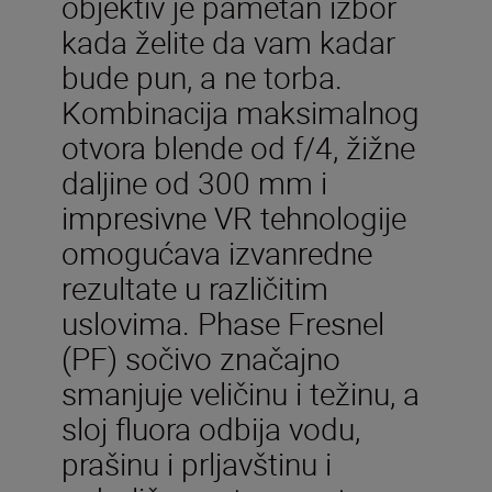
objektiv je pametan izbor
kada želite da vam kadar
bude pun, a ne torba.
Kombinacija maksimalnog
otvora blende od f/4, žižne
daljine od 300 mm i
impresivne VR tehnologije
omogućava izvanredne
rezultate u različitim
uslovima. Phase Fresnel
(PF) sočivo značajno
smanjuje veličinu i težinu, a
sloj fluora odbija vodu,
prašinu i prljavštinu i