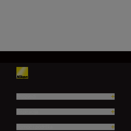
f/32
Učitaj više
Proizvodi
Inspiracija
Pomoć i podrška