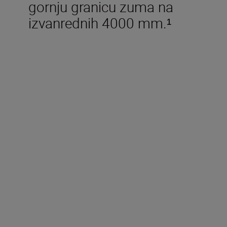
gornju granicu zuma na
izvanrednih 4000 mm.¹
Obim isporuke