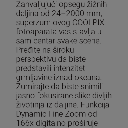
Zahvaljujući opsegu žižnih
daljina od 24–2000 mm,
superzum ovog COOLPIX
fotoaparata vas stavlja u
sam centar svake scene.
Pređite na široku
perspektivu da biste
predstavili intenzitet
grmljavine iznad okeana.
Zumirajte da biste snimili
jasno fokusirane slike divljih
životinja iz daljine. Funkcija
Dynamic Fine Zoom od
166x digitalno proširuje