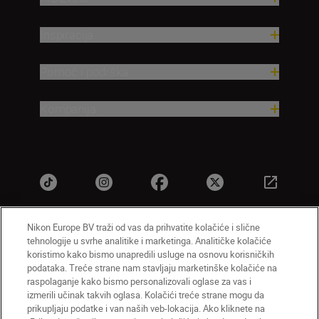
Inspiracija
Pomoć i podrška
Kompanija
Nikon Europe BV traži od vas da prihvatite kolačiće i slične
tehnologije u svrhe analitike i marketinga. Analitičke kolačiće
SR
Nikon Sites
koristimo kako bismo unapredili usluge na osnovu korisničkih
Kontaktirajte nas
Smernice o privatnosti
podataka. Treće strane nam stavljaju marketinške kolačiće na
raspolaganje kako bismo personalizovali oglase za vas i
Uslovi korišćenja
Napomena o kolačićima
izmerili učinak takvih oglasa. Kolačići treće strane mogu da
Podešavanja kolačića
prikupljaju podatke i van naših veb-lokacija. Ako kliknete na
© 2026 Nikon