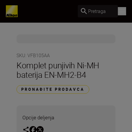
Pretraga
SKU
:
VFB105AA
Komplet punjivih Ni-MH
baterija EN-MH2-B4
PRONAĐITE PRODAVCA
Opcije deljenja