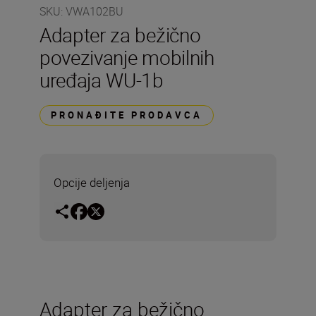
SKU
:
VWA102BU
Adapter za bežično
povezivanje mobilnih
uređaja WU-1b
PRONAĐITE PRODAVCA
Opcije deljenja
Adapter za bežično