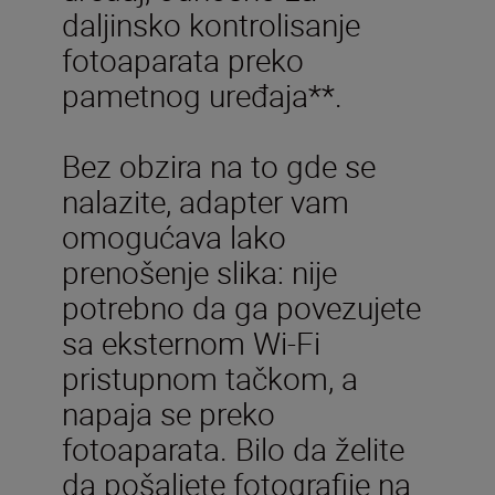
daljinsko kontrolisanje
fotoaparata preko
pametnog uređaja**.
Bez obzira na to gde se
nalazite, adapter vam
omogućava lako
prenošenje slika: nije
potrebno da ga povezujete
sa eksternom Wi-Fi
pristupnom tačkom, a
napaja se preko
fotoaparata. Bilo da želite
da pošaljete fotografije na