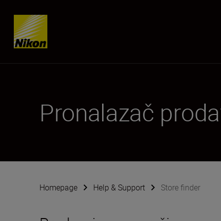
Skip content
Pronalazač proda
Homepage
Help & Support
Store finder