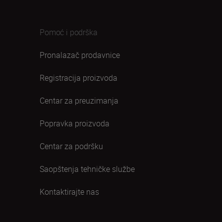
Pomoć i podrška
Pronalazač prodavnice
Registracija proizvoda
Centar za preuzimanja
Popravka proizvoda
Centar za podršku
Saopštenja tehničke službe
Kontaktirajte nas