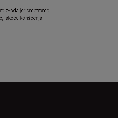
roizvoda jer smatramo
, lakoću korišćenja i