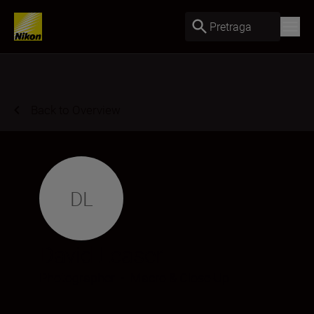
Pretraga
Back to Overview
DL
David Leaser
Photographer
•
Macro & Close-Up