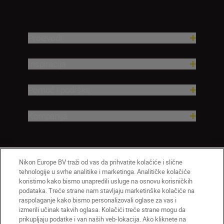
Proizvodi
Inspiracija
Pomoć i podrška
Kompanija
Nikon Europe BV traži od vas da prihvatite kolačiće i slične
tehnologije u svrhe analitike i marketinga. Analitičke kolačiće
koristimo kako bismo unapredili usluge na osnovu korisničkih
podataka. Treće strane nam stavljaju marketinške kolačiće na
raspolaganje kako bismo personalizovali oglase za vas i
izmerili učinak takvih oglasa. Kolačići treće strane mogu da
SR
Nikon Sites
prikupljaju podatke i van naših veb-lokacija. Ako kliknete na