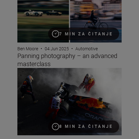
7 MIN ZA ČITANJE
Ben Moore
•
04 Jun 2025
•
Automotive
Panning photography – an advanced
masterclass
So you want to be an F1 photographer?
8 MIN ZA ČITANJE