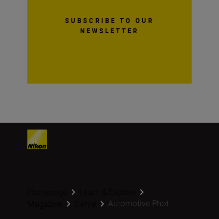
SUBSCRIBE TO OUR
NEWSLETTER
Homepage
Learn & Explore
Automotive Phot...
Magazine
Genre