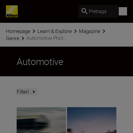
Pretraga
Homepage
Learn & Explore
Magazine
Automotive Phot...
Genre
Automotive
Filteri
Panning photography – an advanced masterclass