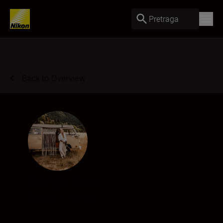
Pretraga
Back to Overview
Sonja Saur
Creator
•
Family