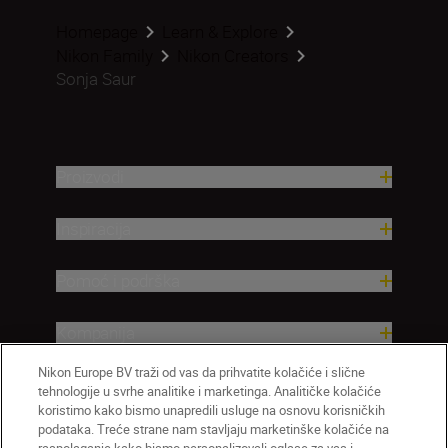
Homepage
Learn & Explore
Nikon Family
Nikon Creators
Sonja Saur
Proizvodi
Inspiracija
Pomoć i podrška
Kompanija
Nikon Europe BV traži od vas da prihvatite kolačiće i slične
tehnologije u svrhe analitike i marketinga. Analitičke kolačiće
koristimo kako bismo unapredili usluge na osnovu korisničkih
podataka. Treće strane nam stavljaju marketinške kolačiće na