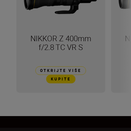
NIKKOR Z 400mm
N
f/2.8 TC VR S
OTKRIJTE VIŠE
KUPITE