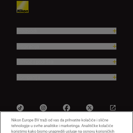
Proizvodi
Inspiracija
Pomoć i podrška
Kompanija
Nikon Europe BV traži od vas da prihvatite kolačiće i slične
tehnologije u svrhe analitike i marketinga. Analitičke kolačiće
koristimo kako bismo unapredili usluge na osnovu korisničkih