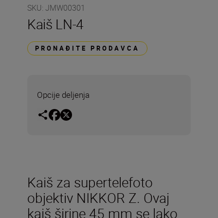
SKU
:
JMW00301
Kaiš LN-4
PRONAĐITE PRODAVCA
Opcije deljenja
Kaiš za supertelefoto
objektiv NIKKOR Z. Ovaj
kaiš širine 45 mm se lako