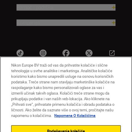
Pomoć i podrška
Kompanija
Nikon Europe BV traži od vas da prihvatite kolačiće i slične
tehnologije u svrhe analitike i marketinga. Analitičke kolačiće
koristimo kako bismo unapredili usluge na osnovu korisničkih
SR
Nikon Sites
podataka. Treće strane nam stavljaju marketinške kolačiće na
raspolaganje kako bismo personalizovali oglase za vas i
Kontaktirajte nas
Smernice o privatnosti
izmerili učinak takvih oglasa. Kolačići treće strane mogu da
Uslovi korišćenja
Napomena o kolačićima
prikupljaju podatke i van naših veb-lokacija. Ako kliknete na
Podešavanja kolačića
„Prihvati sve“, prihvatate primenu kolačića i obradu podataka o
© 2026 Nikon
ličnosti. Ako želite da saznate više o ovoj temi, pročitajte našu
napomenu o kolačićima.
Napomena O Kolačićima
Podešavanja kolačića
Back to top