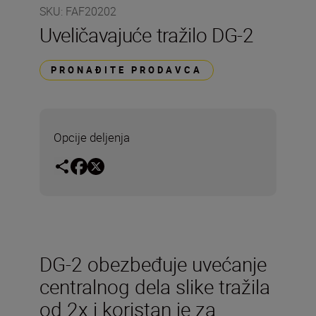
SKU
:
FAF20202
Uveličavajuće tražilo DG-2
PRONAĐITE PRODAVCA
Opcije deljenja
DG-2 obezbeđuje uvećanje
centralnog dela slike tražila
od 2x i koristan je za