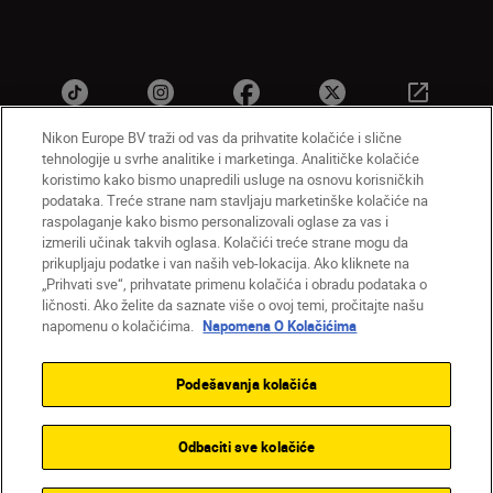
Nikon Europe BV traži od vas da prihvatite kolačiće i slične
tehnologije u svrhe analitike i marketinga. Analitičke kolačiće
koristimo kako bismo unapredili usluge na osnovu korisničkih
SR
Nikon Sites
podataka. Treće strane nam stavljaju marketinške kolačiće na
raspolaganje kako bismo personalizovali oglase za vas i
Kontaktirajte nas
Smernice o privatnosti
izmerili učinak takvih oglasa. Kolačići treće strane mogu da
Uslovi korišćenja
Napomena o kolačićima
prikupljaju podatke i van naših veb-lokacija. Ako kliknete na
Podešavanja kolačića
„Prihvati sve“, prihvatate primenu kolačića i obradu podataka o
© 2026 Nikon
ličnosti. Ako želite da saznate više o ovoj temi, pročitajte našu
napomenu o kolačićima.
Napomena O Kolačićima
Podešavanja kolačića
Back to top
Odbaciti sve kolačiće