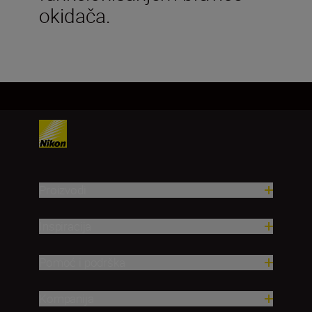
okidača.
Proizvodi
Inspiracija
Pomoć i podrška
Kompanija