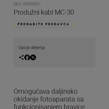
SKU
:
VDR00601
Produžni kabl MC-30
PRONAĐITE PRODAVCA
Opcije deljenja
Omogućava daljinsko
okidanje fotoaparata sa
funkcionisanjem bravice