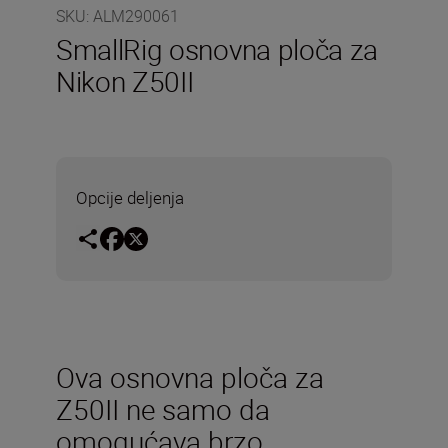
SKU
:
ALM290061
SmallRig osnovna ploča za
Nikon Z50II
Opcije deljenja
Ova osnovna ploča za
Z50II ne samo da
omogućava brzo