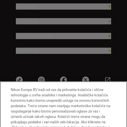
Proizvodi
Inspiracija
Pomoć i podrška
Kompanija
Nikon Europe BV traži od vas da prihvatite kolačiće i slične
tehnologije u svrhe analitike i marketinga. Analitičke kolačiće
koristimo kako bismo unapredili usluge na osnovu korisničkih
podataka. Treće strane nam stavljaju marketinške kolačiće na
SR
Nikon Sites
raspolaganje kako bismo personalizovali oglase za vas i
Kontaktirajte nas
Smernice o privatnosti
izmerili učinak takvih oglasa. Kolačići treće strane mogu da
Uslovi korišćenja
Napomena o kolačićima
prikupljaju podatke i van naših veb-lokacija. Ako kliknete na