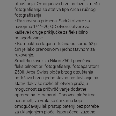
otpuštanja: Omogućava brze prelaze između
fotografisanja sa stativa tipa Arca i ručnog
fotografisanja.
• Raznovrsna primena: Sadrži otvore sa
navojima 1/4"–20, QD otvore, otvore za
kaiševe i druge priključke za fleksibilno
prilagođavanje.
• Kompaktna i lagana: Težina od samo 62 g
čini je lako prenosivom i jednostavnom za
rukovanje.
SmallRig kavez za Nikon Z50II povećava
fleksibilnost pri fotografisanju fotoaparatom
Z50II. Arca-Swiss ploča brzog otpuštanja
podržava brzo i jednostavno postavljanje na
stativ, dok više različitih otvora pružaju
mogućnost za pričvršćivanje dodatne
opreme na fotoaparat. Osnovna ploča ima
nenametljiva vrata sa šarkama koja
omogućavaju lak pristup bateriji bez potrebe
za uklanjanjem ploče. Isporučena izuzetno