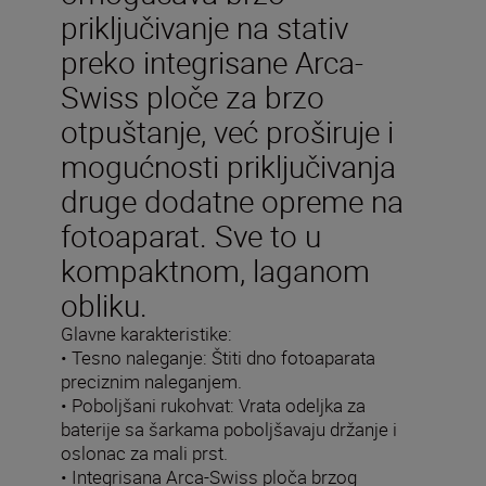
priključivanje na stativ
preko integrisane Arca-
Swiss ploče za brzo
otpuštanje, već proširuje i
mogućnosti priključivanja
druge dodatne opreme na
fotoaparat. Sve to u
kompaktnom, laganom
obliku.
Glavne karakteristike:
• Tesno naleganje: Štiti dno fotoaparata
preciznim naleganjem.
• Poboljšani rukohvat: Vrata odeljka za
baterije sa šarkama poboljšavaju držanje i
oslonac za mali prst.
• Integrisana Arca-Swiss ploča brzog