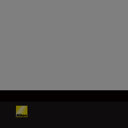
Dimenzije pakovanja
155,0 x 81,5 x 42,0 mm
Težina proizvoda
62,0 g ± 5,0 g
Učitaj više