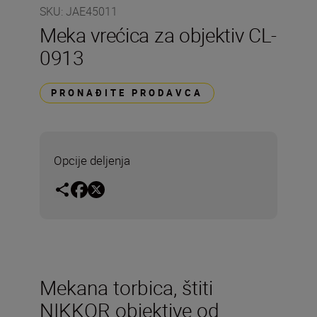
SKU
:
JAE45011
Meka vrećica za objektiv CL-
0913
PRONAĐITE PRODAVCA
Opcije deljenja
Mekana torbica, štiti
NIKKOR objektive od