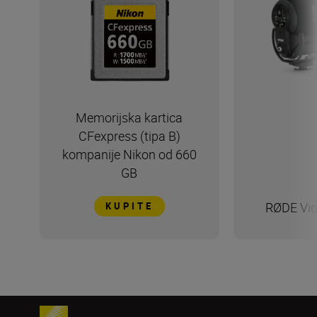
Memorijska kartica
CFexpress (tipa B)
kompanije Nikon od 660
GB
RØDE Vid
KUPITE