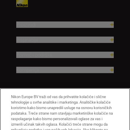
Proizvodi
Inspiracija
Pomoć i podrška
Kompanija
Nikon Europe BV traži od vas da prihvatite kolačiće i slične
tehnologije u svrhe analitike i marketinga. Analitičke kolačiće
koristimo kako bismo unapredili usluge na osnovu korisničkih
podataka. Treće strane nam stavljaju marketinške kolačiće na
raspolaganje kako bismo personalizovali oglase za vas i
izmerili učinak takvih oglasa. Kolačići treće strane mogu da
SR
Nikon Sites
prikupljaju podatke i van naših veb-lokacija. Ako kliknete na