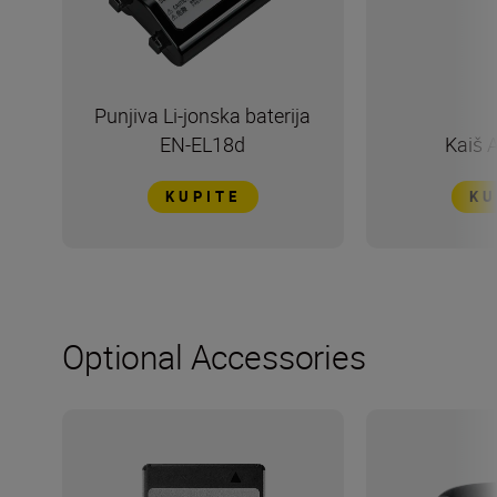
Punjiva Li-jonska baterija
EN-EL18d
Kaiš 
KUPITE
KU
Optional Accessories