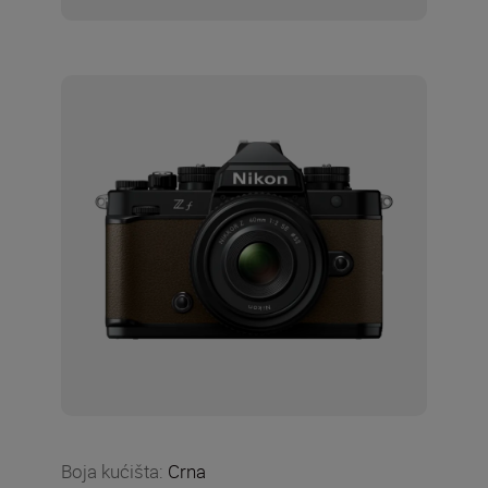
Boja kućišta
:
Crna