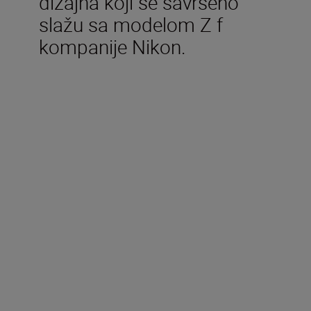
dizajna koji se savršeno
slažu sa modelom Z f
kompanije Nikon.
Obim isporuke