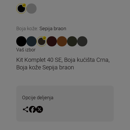
Boja kože
:
Sepija braon
Vaš izbor
Kit Komplet 40 SE, Boja kućišta Crna,
Boja kože Sepija braon
Opcije deljenja