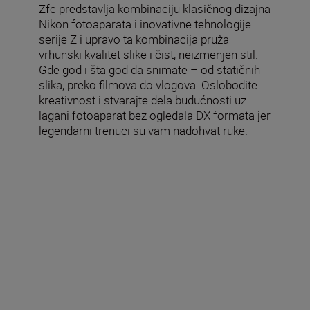
Zfc predstavlja kombinaciju klasičnog dizajna
Nikon fotoaparata i inovativne tehnologije
serije Z i upravo ta kombinacija pruža
vrhunski kvalitet slike i čist, neizmenjen stil.
Gde god i šta god da snimate – od statičnih
slika, preko filmova do vlogova. Oslobodite
kreativnost i stvarajte dela budućnosti uz
lagani fotoaparat bez ogledala DX formata jer
legendarni trenuci su vam nadohvat ruke.
Obim isporuke