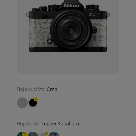
Boja kućišta
:
Crna
Boja kože
:
Teppei Kasahara