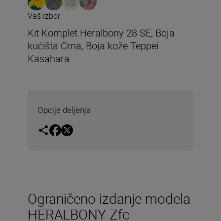
Vaš izbor
Kit Komplet Heralbony 28 SE, Boja
kućišta Crna, Boja kože Teppei
Kasahara
Opcije deljenja
Ograničeno izdanje modela
HERALBONY Zfc