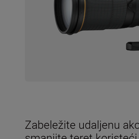
Zabeležite udaljenu akc
smanjite teret koriste