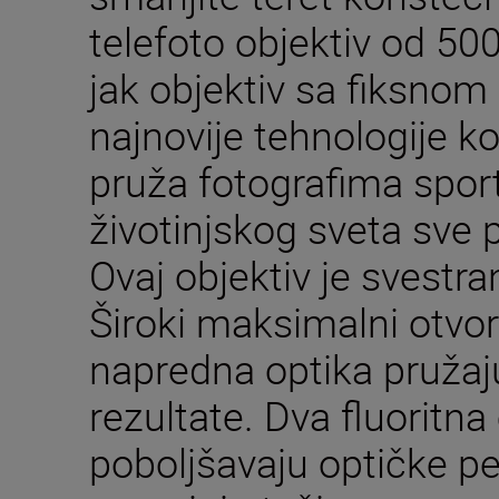
telefoto objektiv od 5
jak objektiv sa fiksno
najnovije tehnologije k
pruža fotografima spor
životinjskog sveta sve 
Ovaj objektiv je svestra
Široki maksimalni otvor
napredna optika pružaj
rezultate. Dva fluoritn
poboljšavaju optičke p