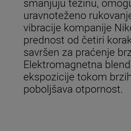
smanjuju težinu, omog
uravnoteženo rukovanje
vibracije kompanije Ni
prednost od četiri kora
savršen za praćenje brz
Elektromagnetna blend
ekspozicije tokom brzih 
poboljšava otpornost.