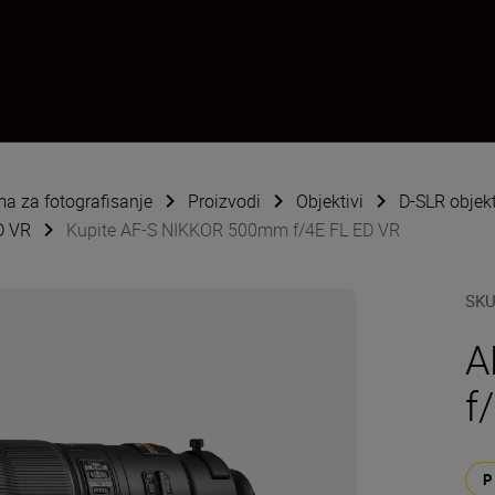
ema za fotografisanje
Proizvodi
Objektivi
D-SLR objekt
D VR
Kupite AF-S NIKKOR 500mm f/4E FL ED VR
SK
A
f