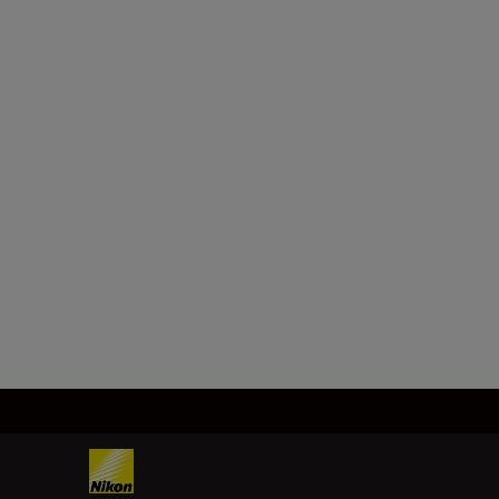
Minimalni otvor blende
f/22