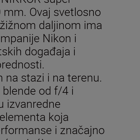
00 mm. Ovaj svetlosno
m žižnom daljinom ima
ompanije Nikon i
tskih događaja i
prednosti.
n na stazi i na terenu.
 blende od f/4 i
u izvanredne
a elementa koja
erformanse i značajno