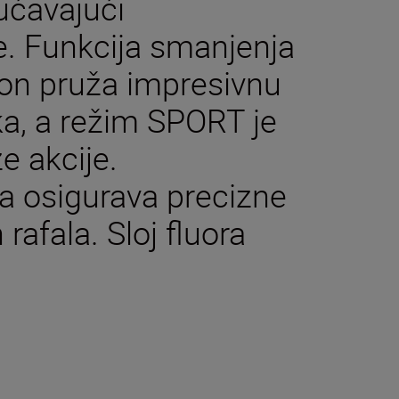
ućavajući
. Funkcija smanjenja
kon pruža impresivnu
ka, a režim SPORT je
e akcije.
a osigurava precizne
rafala. Sloj fluora