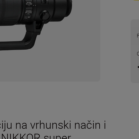
iju na vrhunski način i
ći NIKKOR super