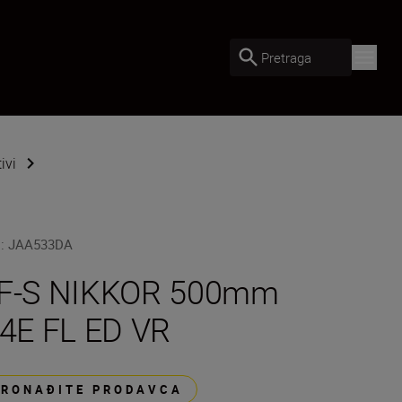
Pretraga
ivi
U
:
JAA533DA
F-S NIKKOR 500mm
/4E FL ED VR
PRONAĐITE PRODAVCA