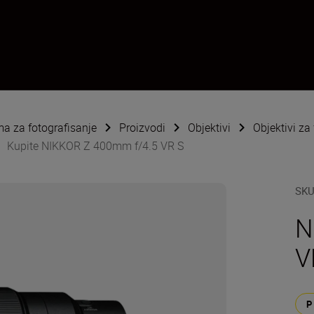
ema za fotografisanje
Proizvodi
Objektivi
Objektivi za
Kupite NIKKOR Z 400mm f/4.5 VR S
SK
N
V