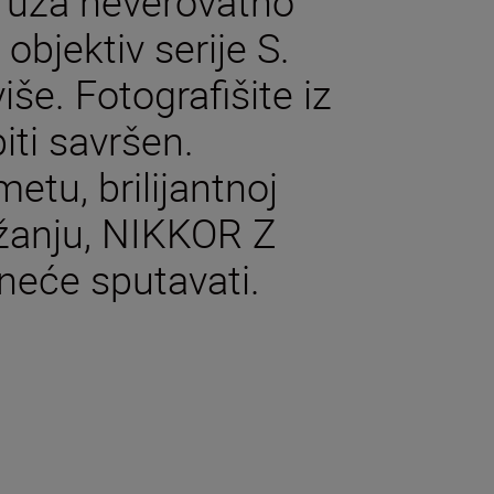
pruža neverovatno
objektiv serije S.
iše. Fotografišite iz
iti savršen.
tu, brilijantnoj
ržanju, NIKKOR Z
neće sputavati.