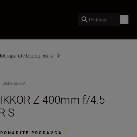
Pretraga
 fotoaparate bez ogledala
U
:
JMA503DA
IKKOR Z 400mm f/4.5
R S
PRONAĐITE PRODAVCA