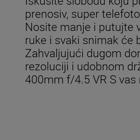
Iskusite slobodu koju 
prenosiv, super telefoto 
Nosite manje i putujte v
ruke i svaki snimak će b
Zahvaljujući dugom dome
rezoluciji i udobnom d
400mm f/4.5 VR S vas 