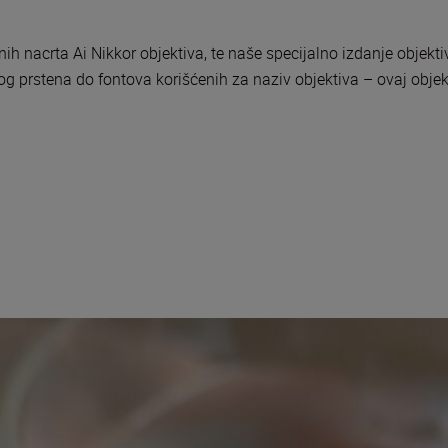
alnih nacrta Ai Nikkor objektiva, te naše specijalno izdanje obje
lnog prstena do fontova korišćenih za naziv objektiva – ovaj obj