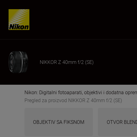
Skip content
NIKKOR Z 40mm f/2 (SE)
Nikon: Digitalni fotoaparati, objektivi i dodatna opr
Pregled za proizvod NIKKOR Z 40mm f/2 (SE)
OBJEKTIV SA FIKSNOM
OTVOR BLEND