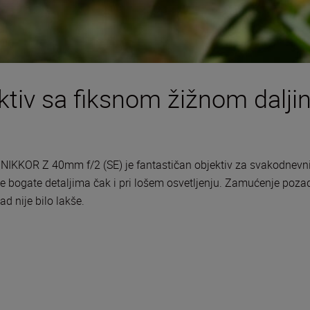
ektiv sa fiksnom žižnom dalji
, NIKKOR Z 40mm f/2 (SE) je fantastičan objektiv za svakodnevni
bogate detaljima čak i pri lošem osvetljenju. Zamućenje pozadin
 nije bilo lakše.