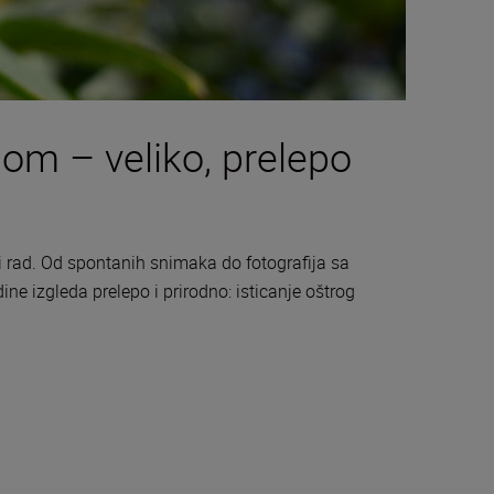
nom – velikо, prelepо
 rad. Od spontanih snimaka do fotografija sa
e izgleda prelepo i prirodno: isticanje oštrog