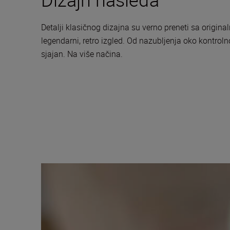
Detalji klasičnog dizajna su verno preneti sa origin
legendarni, retro izgled. Od nazubljenja oko kontro
sjajan. Na više načina.