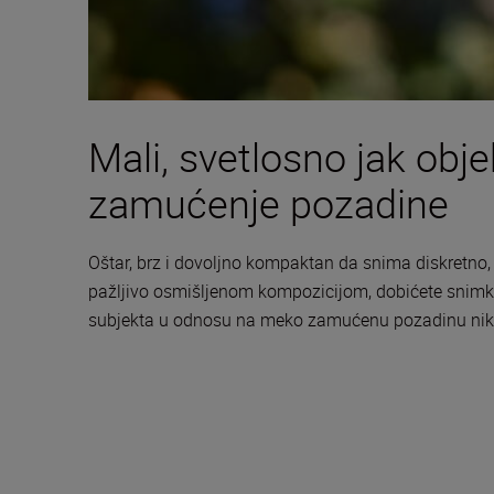
Mali, svetlosno jak obj
zamućenje pozadine
Oštar, brz i dovoljno kompaktan da snima diskretno
pažljivo osmišljenom kompozicijom, dobićete snimke 
subjekta u odnosu na meko zamućenu pozadinu nikad