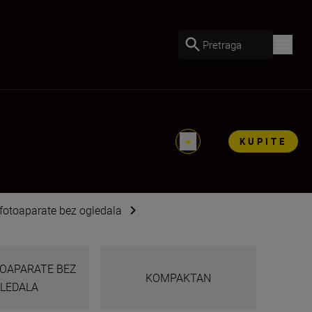
Pretraga
KUPITE
 fotoaparate bez ogledala
TOAPARATE BEZ
KOMPAKTAN
LEDALA