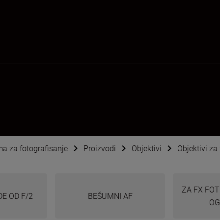
ema za fotografisanje
Proizvodi
Objektivi
Objektivi za
ZA FX FO
E OD F/2
BEŠUMNI AF
OG