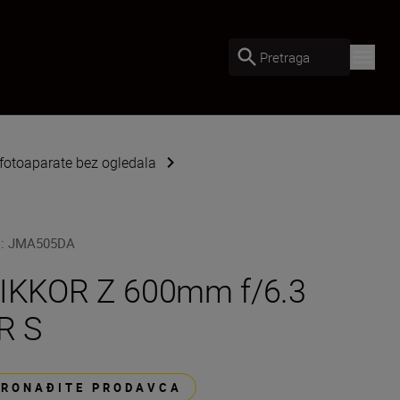
Pretraga
 fotoaparate bez ogledala
U
:
JMA505DA
IKKOR Z 600mm f/6.3
R S
PRONAĐITE PRODAVCA