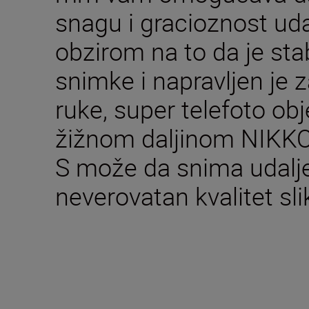
snagu i gracioznost uda
obzirom na to da je stab
snimke i napravljen je z
ruke, super telefoto ob
žižnom daljinom NIKK
S može da snima udalj
neverovatan kvalitet sli