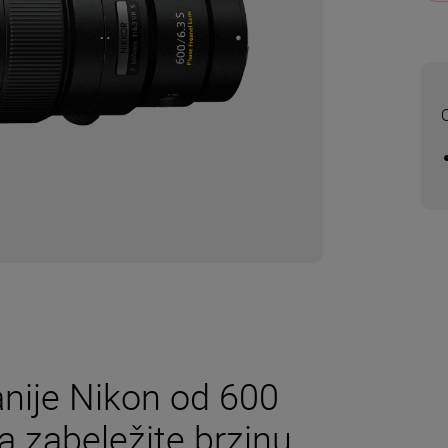
anije Nikon od 600
zabeležite brzinu,