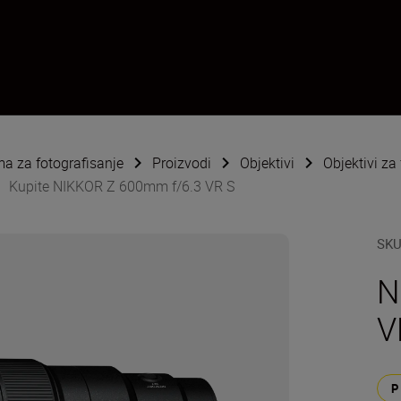
ema za fotografisanje
Proizvodi
Objektivi
Objektivi za
Kupite NIKKOR Z 600mm f/6.3 VR S
SK
N
V