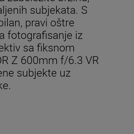
ljenih subjekata. S
ilan, pravi oštre
a fotografisanje iz
jektiv sa fiksnom
OR Z 600mm f/6.3 VR
ene subjekte uz
ke.