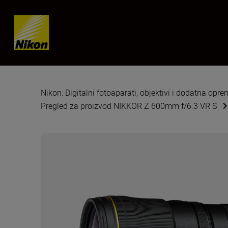
Skip content
Nikon: Digitalni fotoaparati, objektivi i dodatna opr
Pregled za proizvod NIKKOR Z 600mm f/6.3 VR S