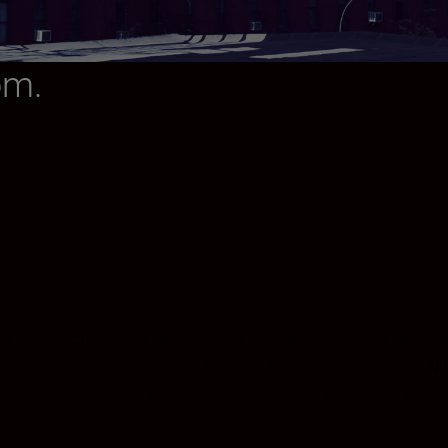
om.
m, mogućnostima nema kraja. Imate domet da dovedete
 obzira na to šta snimate, široki Z bajonet kompanije
talja, dubine i boje na svakoj fotografiji i svakom filmu.