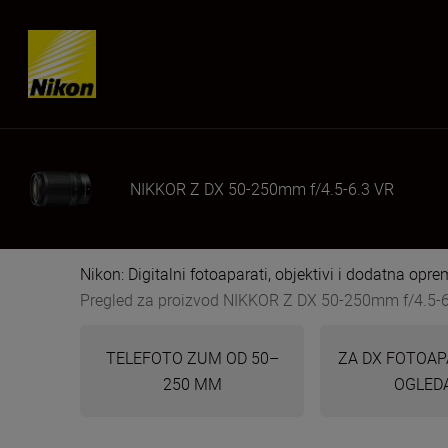
Skip content
NIKKOR Z DX 50-250mm f/4.5-6.3 VR
Nikon: Digitalni fotoaparati, objektivi i dodatna opr
Pregled za proizvod NIKKOR Z DX 50-250mm f/4.5-
TELEFOTO ZUM OD 50–
ZA DX FOTOAP
250 MM
OGLED