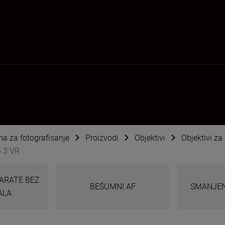
ema za fotografisanje
Proizvodi
Objektivi
Objektivi za
6.3 VR
ARATE BEZ
BEŠUMNI AF
SMANJEN
ALA