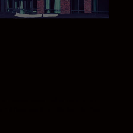
 udaljene scene u oštar fokus. Tu je i
 Nikon omogućava ovom objektivu da uhvati