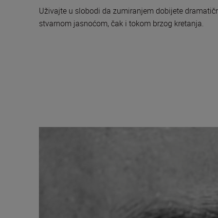
Uživajte u slobodi da zumiranjem dobijete dramatičn
stvarnom jasnoćom, čak i tokom brzog kretanja.