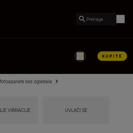
Pretraga
KUPITE
 fotoaparate bez ogledala
JE VIBRACIJE
UVLAČI SE