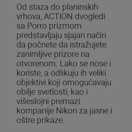
Od staza do planinskih
vrhova, ACTION dvogledi
sa Porro prizmom
predstavljaju sjajan način
da počnete da istražujete
zanimljive prizore na
otvorenom. Lako se nose i
koriste, a odlikuju ih veliki
objektivi koji omogućavaju
obilje svetlosti, kao i
višeslojni premazi
kompanije Nikon za jasne i
oštre prikaze.