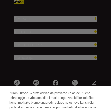
Proizvodi
Inspiracija
Pomoć i podrška
Kompanija
Nikon Europe BV traži od vas da prihvatite kolačiće i slične
tehnologije u svrhe analitike i marketinga. Analitičke kolačiće
koristimo kako bismo unapredili usluge na osnovu korisničkih
SR
Nikon Sites
podataka. Treće strane nam stavljaju marketinške kolačiće na