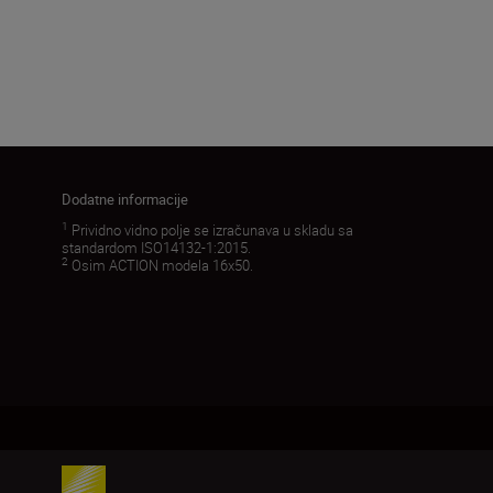
Dodatne informacije
1
Prividno vidno polje se izračunava u skladu sa
standardom ISO14132-1:2015.
2
Osim ACTION modela 16x50.