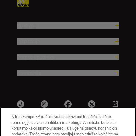
Proizvodi
Inspiracija
Pomoć i podrška
Kompanija
Nikon Europe BV traži od vas da prihvatite kolačiće i slične
tehnologije u svrhe analitike i marketinga. Analitičke kolačiće
koristimo kako bismo unapredili usluge na osnovu korisničkih
SR
Nikon Sites
podataka. Treće strane nam stavljaju marketinške kolačiće na