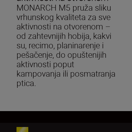
MONARCH M5 pruža sliku
vrhunskog kvaliteta za sve
aktivnosti na otvorenom –
od zahtevnijih hobija, kakvi
su, recimo, planinarenje i
pešačenje, do opuštenijih
aktivnosti poput
kampovanja ili posmatranja
ptica.