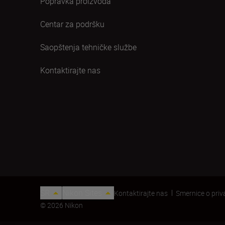
Popravka proizvoda
Centar za podršku
Saopštenja tehničke službe
Kontaktirajte nas
SR
Nikon Sites
Kontaktirajte nas
Smernice o priv
© 2026 Nikon