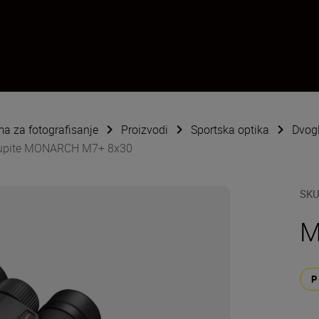
ema za fotografisanje
Proizvodi
Sportska optika
Dvog
upite MONARCH M7+ 8x30
SK
M