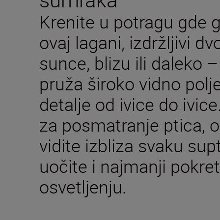
Krenite u potragu gde g
ovaj lagani, izdržljivi dv
sunce, blizu ili dale
pruža široko vidno polj
detalje od ivice do ivic
za posmatranje ptica,
vidite izbliza svaku supt
uočite i najmanji pokret
osvetljenju.