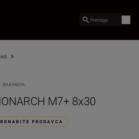
Pretraga
ledi
U
:
BAA940YA
ONARCH M7+ 8x30
PRONAĐITE PRODAVCA