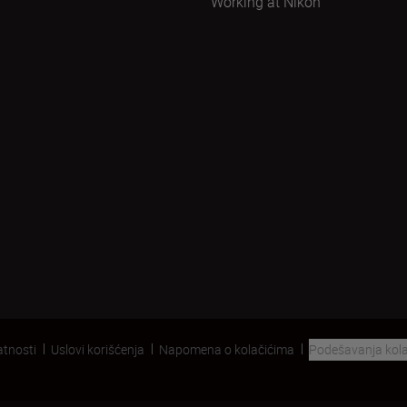
Working at Nikon
atnosti
Uslovi korišćenja
Napomena o kolačićima
Podešavanja kola