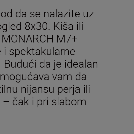
od da se nalazite uz
ogled 8x30. Kiša ili
ko – MONARCH M7+
e i spektakularne
e. Budući da je idealan
 omogućava vam da
ilnu nijansu perja ili
 – čak i pri slabom