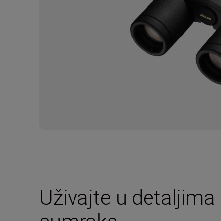
Uživajte u detaljima
sumraka