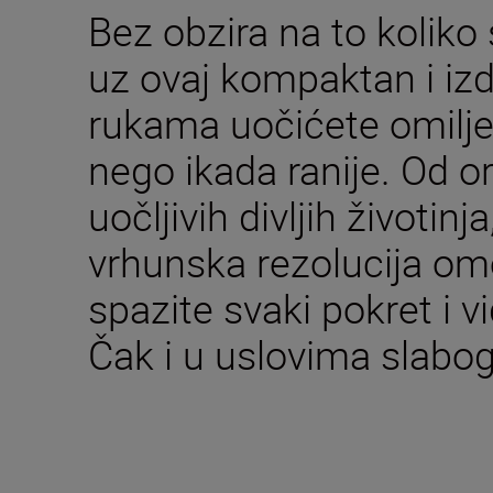
Bez obzira na to koliko
uz ovaj kompaktan i izd
rukama uočićete omilje
nego ikada ranije. Od o
uočljivih divljih životinj
vrhunska rezolucija o
spazite svaki pokret i v
Čak i u uslovima slabog