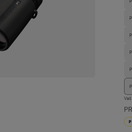
P
P
P
P
P
P
Vaš 
PR