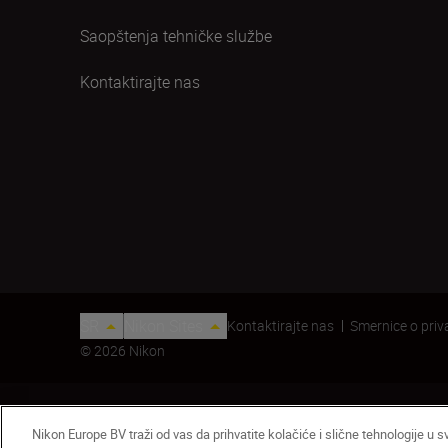
Saopštenja tehničke službe
Kontaktirajte nas
SR
Nikon Sites
Kontaktirajte nas
Smernice o priv
© 2026 Nikon
Nikon Europe BV traži od vas da prihvatite kolačiće i slične tehnologije u s