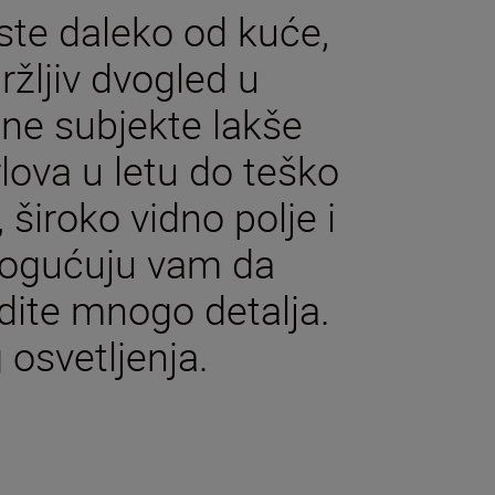
 ste daleko od kuće,
ržljiv dvogled u
ne subjekte lakše
rlova u letu do teško
a, široko vidno polje i
mogućuju vam da
idite mnogo detalja.
 osvetljenja.