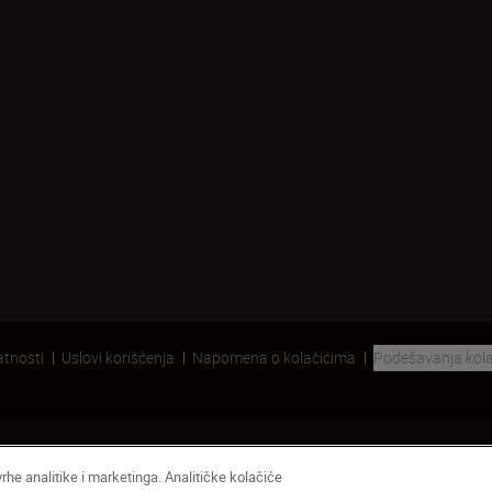
atnosti
Uslovi korišćenja
Napomena o kolačićima
Podešavanja kola
vrhe analitike i marketinga. Analitičke kolačiće