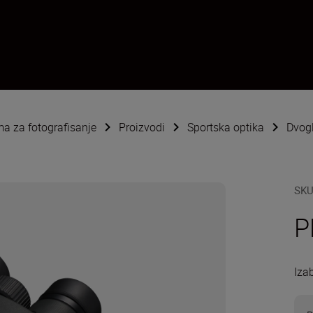
ema za fotografisanje
Proizvodi
Sportska optika
Dvog
SK
P
Izab