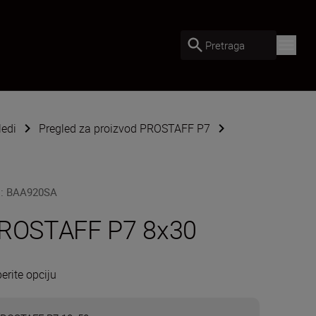
Pretraga
ledi
Pregled za proizvod PROSTAFF P7
U
:
BAA920SA
ROSTAFF P7 8x30
erite opciju