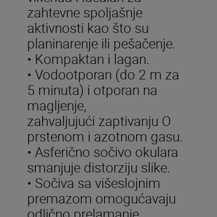
zahtevne spoljašnje
aktivnosti kao što su
planinarenje ili pešačenje.
• Kompaktan i lagan.
• Vodootporan (do 2 m za
5 minuta) i otporan na
magljenje,
zahvaljujući zaptivanju O
prstenom i azotnom gasu.
• Asferično sočivo okulara
smanjuje distorziju slike.
• Sočiva sa višeslojnim
premazom omogućavaju
odlično prelamanje