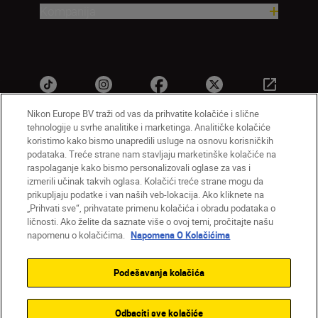
Kompanija
Nikon Europe BV traži od vas da prihvatite kolačiće i slične
tehnologije u svrhe analitike i marketinga. Analitičke kolačiće
koristimo kako bismo unapredili usluge na osnovu korisničkih
SR
Nikon Sites
podataka. Treće strane nam stavljaju marketinške kolačiće na
raspolaganje kako bismo personalizovali oglase za vas i
Kontaktirajte nas
Smernice o privatnosti
izmerili učinak takvih oglasa. Kolačići treće strane mogu da
Uslovi korišćenja
Napomena o kolačićima
prikupljaju podatke i van naših veb-lokacija. Ako kliknete na
Podešavanja kolačića
„Prihvati sve“, prihvatate primenu kolačića i obradu podataka o
© 2026 Nikon
ličnosti. Ako želite da saznate više o ovoj temi, pročitajte našu
napomenu o kolačićima.
Napomena O Kolačićima
Podešavanja kolačića
Back to top
Odbaciti sve kolačiće