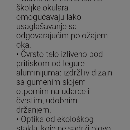
školjke okulara
omogućavaju lako
usaglašavanje sa
odgovarajućim položajem
oka.
• Čvrsto telo izliveno pod
pritiskom od legure
aluminijuma: izdržljiv dizajn
sa gumenim slojem
otpornim na udarce i
čvrstim, udobnim
držanjem.
• Optika od ekološkog
stakla, koje ne sadrži olovo