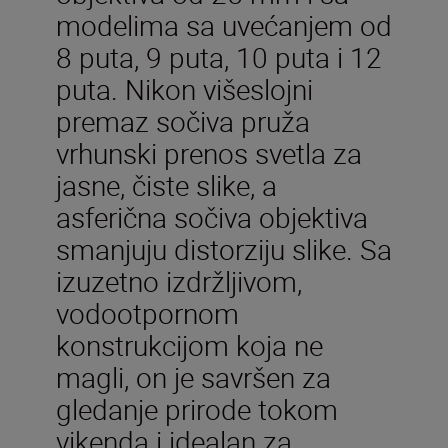
modelima sa uvećanjem od
8 puta, 9 puta, 10 puta i 12
puta. Nikon višeslojni
premaz sočiva pruža
vrhunski prenos svetla za
jasne, čiste slike, a
asferična sočiva objektiva
smanjuju distorziju slike. Sa
izuzetno izdržljivom,
vodootpornom
konstrukcijom koja ne
magli, on je savršen za
gledanje prirode tokom
vikenda i idealan za