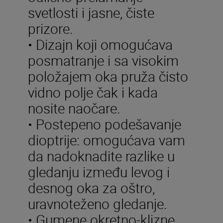
svetlosti i jasne, čiste
prizore.
• Dizajn koji omogućava
posmatranje i sa visokim
položajem oka pruža čisto
vidno polje čak i kada
nosite naočare.
• Postepeno podešavanje
dioptrije: omogućava vam
da nadoknadite razlike u
gledanju između levog i
desnog oka za oštro,
uravnoteženo gledanje.
• Gumene okretno-klizne