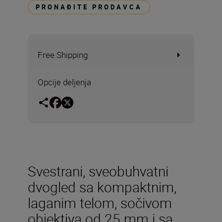
PRONAĐITE PRODAVCA
Free Shipping
Opcije deljenja
Svestrani, sveobuhvatni
dvogled sa kompaktnim,
laganim telom, sočivom
objektiva od 25 mm i sa