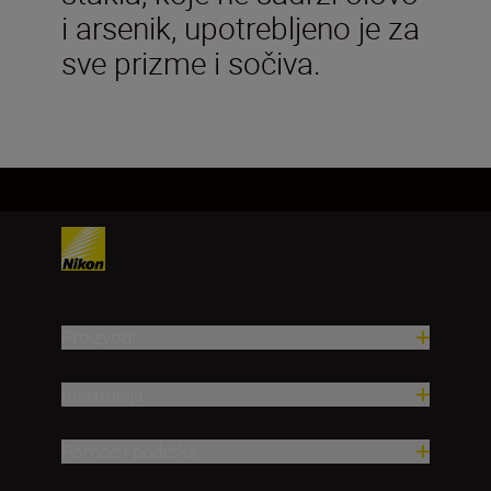
i arsenik, upotrebljeno je za
sve prizme i sočiva.
Proizvodi
Inspiracija
Pomoć i podrška