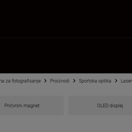
ema za fotografisanje
Proizvodi
Sportska optika
Laser
Pričvrsni magnet
OLED displej