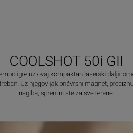
COOLSHOT 50i GII
tempo igre uz ovaj kompaktan laserski daljinomer
reban. Uz njegov jak pričvrsni magnet, preciznu
nagiba, spremni ste za sve terene.