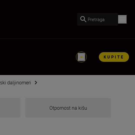
Pretraga
KUPITE
ski daljinomeri
Otpornost na kišu