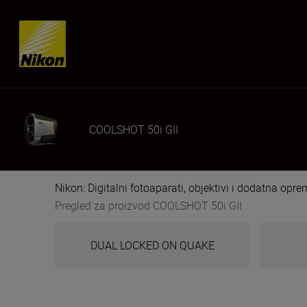
Skip content
COOLSHOT 50i GII
Nikon: Digitalni fotoaparati, objektivi i dodatna opr
Pregled za proizvod COOLSHOT 50i GII
DUAL LOCKED ON QUAKE