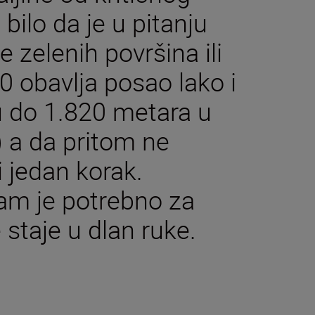
bilo da je u pitanju
 zelenih površina ili
 obavlja posao lako i
u do 1.820 metara u
) a da pritom ne
i jedan korak.
am je potrebno za
 staje u dlan ruke.