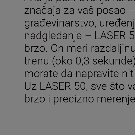
značaja za vaš posao – 
građevinarstvo, uređenje
nadgledanje – LASER 50
brzo. On meri razdaljin
trenu (oko 0,3 sekunde
morate da napravite nit
Uz LASER 50, sve što v
brzo i precizno merenje