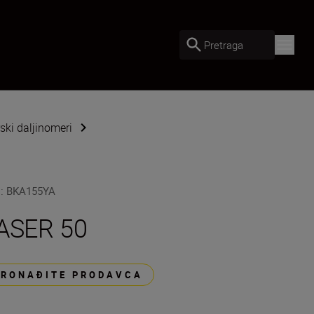
Pretraga
ski daljinomeri
U
:
BKA155YA
ASER 50
PRONAĐITE PRODAVCA