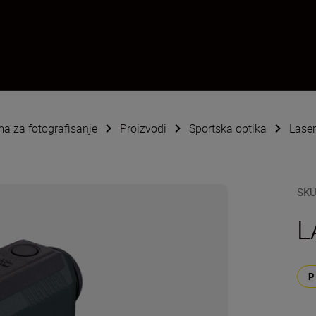
ema za fotografisanje
Proizvodi
Sportska optika
Laser
SK
L