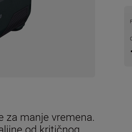
še za manje vremena.
ljine od kritičnog