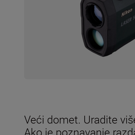
Veći domet. Uradite vi
Ako je poznavanje razda