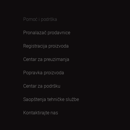
Pomoć i podrška
Pronalazač prodavnice
Registracija proizvoda
Centar za preuzimanja
Popravka proizvoda
Centar za podršku
Saopštenja tehničke službe
Kontaktirajte nas