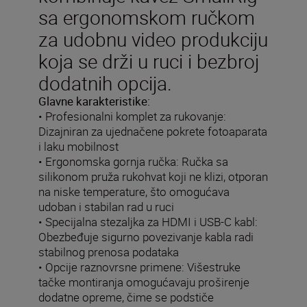
sa ergonomskom ručkom
za udobnu video produkciju
koja se drži u ruci i bezbroj
dodatnih opcija.
Glavne karakteristike:
• Profesionalni komplet za rukovanje:
Dizajniran za ujednačene pokrete fotoaparata
i laku mobilnost
• Ergonomska gornja ručka: Ručka sa
silikonom pruža rukohvat koji ne klizi, otporan
na niske temperature, što omogućava
udoban i stabilan rad u ruci
• Specijalna stezaljka za HDMI i USB-C kabl:
Obezbeđuje sigurno povezivanje kabla radi
stabilnog prenosa podataka
• Opcije raznovrsne primene: Višestruke
tačke montiranja omogućavaju proširenje
dodatne opreme, čime se podstiče