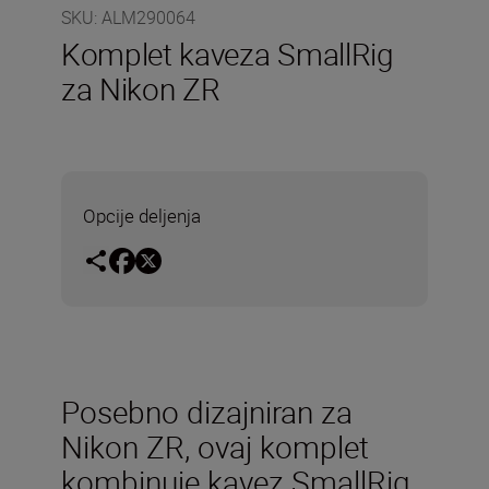
SKU
:
ALM290064
Komplet kaveza SmallRig
za Nikon ZR
Opcije deljenja
Posebno dizajniran za
Nikon ZR, ovaj komplet
kombinuje kavez SmallRig