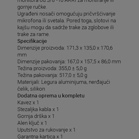
gornje ručke.
Ugrađeni nosači omogućuju pričvršćivanje
mikrofona ili svetala. Pored toga, slotovi na
kajšu mogu da sadrže trake za zglobove ili
trake za rame.
Specifikacije
Dimenzije proizvoda: 171,3 x 135,0 x 170,6
mm
Dimenzije pakovanja: 167,0 x 157,5 x 86,0 mm
Težina proizvoda: 355,0 ± 5,0 g
Težina pakovanja: 517,0 ± 5,0 g
Materijali: Legura aluminijuma, nerđajući
čelik, silikon
Dodatna oprema u kompletu
Kavez x 1
Stezaljka kabla x 1
Gornja drška x 1
Alen ključ x 1
Uputstvo za rukovanje x 1
Garantna kartica x 1