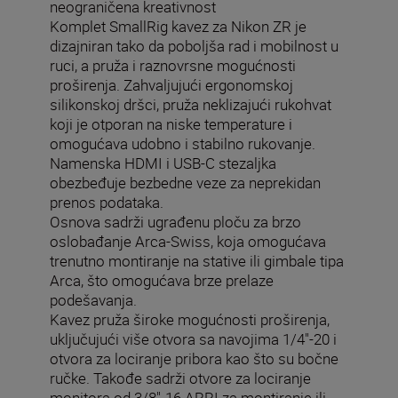
neograničena kreativnost
Komplet SmallRig kavez za Nikon ZR je
dizajniran tako da poboljša rad i mobilnost u
ruci, a pruža i raznovrsne mogućnosti
proširenja. Zahvaljujući ergonomskoj
silikonskoj dršci, pruža neklizajući rukohvat
koji je otporan na niske temperature i
omogućava udobno i stabilno rukovanje.
Namenska HDMI i USB-C stezaljka
obezbeđuje bezbedne veze za neprekidan
prenos podataka.
Osnova sadrži ugrađenu ploču za brzo
oslobađanje Arca-Swiss, koja omogućava
trenutno montiranje na stative ili gimbale tipa
Arca, što omogućava brze prelaze
podešavanja.
Kavez pruža široke mogućnosti proširenja,
uključujući više otvora sa navojima 1/4"-20 i
otvora za lociranje pribora kao što su bočne
ručke. Takođe sadrži otvore za lociranje
monitora od 3/8"-16 ARRI za montiranje ili