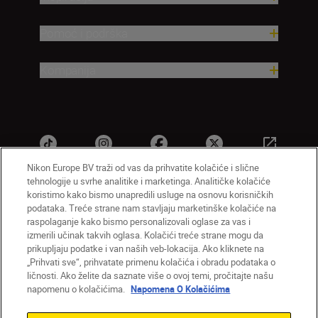
Pomoć i podrška
Kompanija
Nikon Europe BV traži od vas da prihvatite kolačiće i slične
tehnologije u svrhe analitike i marketinga. Analitičke kolačiće
koristimo kako bismo unapredili usluge na osnovu korisničkih
podataka. Treće strane nam stavljaju marketinške kolačiće na
SR
Nikon Sites
raspolaganje kako bismo personalizovali oglase za vas i
Kontaktirajte nas
Smernice o privatnosti
izmerili učinak takvih oglasa. Kolačići treće strane mogu da
Uslovi korišćenja
Napomena o kolačićima
prikupljaju podatke i van naših veb-lokacija. Ako kliknete na
„Prihvati sve“, prihvatate primenu kolačića i obradu podataka o
Podešavanja kolačića
ličnosti. Ako želite da saznate više o ovoj temi, pročitajte našu
© 2026 Nikon
napomenu o kolačićima.
Napomena O Kolačićima