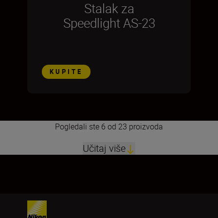
Stalak za
Speedlight AS-23
KUPITE
Pogledali ste 6 od 23 proizvoda
Učitaj više
1
2
3
4