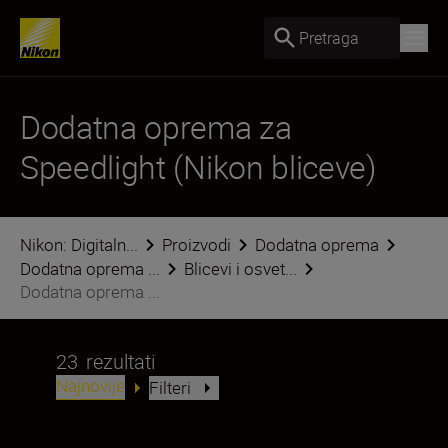
Pretraga
Dodatna oprema za
Speedlight (Nikon bliceve)
Nikon: Digitaln...
Proizvodi
Dodatna oprema
Dodatna oprema ...
Blicevi i osvet...
Dodatna oprema ...
23
rezultati
Najnovije
Filteri