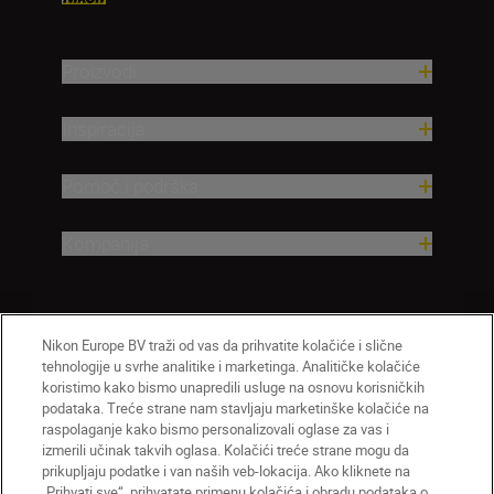
Proizvodi
Inspiracija
Pomoć i podrška
Kompanija
Nikon Europe BV traži od vas da prihvatite kolačiće i slične
tehnologije u svrhe analitike i marketinga. Analitičke kolačiće
koristimo kako bismo unapredili usluge na osnovu korisničkih
podataka. Treće strane nam stavljaju marketinške kolačiće na
raspolaganje kako bismo personalizovali oglase za vas i
izmerili učinak takvih oglasa. Kolačići treće strane mogu da
SR
Nikon Sites
prikupljaju podatke i van naših veb-lokacija. Ako kliknete na
Kontaktirajte nas
Smernice o privatnosti
„Prihvati sve“, prihvatate primenu kolačića i obradu podataka o