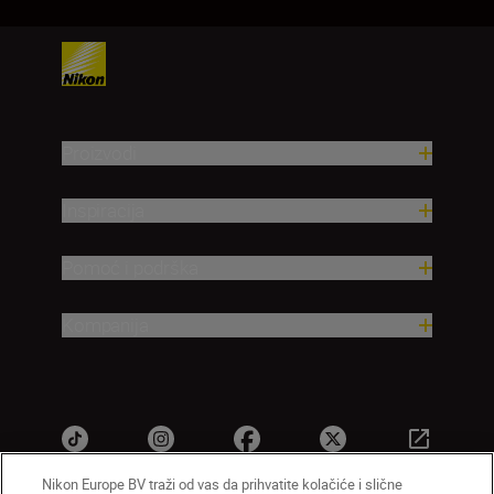
Proizvodi
Inspiracija
Pomoć i podrška
Kompanija
Nikon Europe BV traži od vas da prihvatite kolačiće i slične