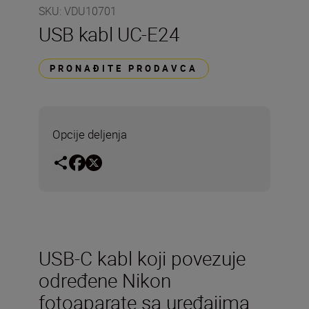
SKU
:
VDU10701
USB kabl UC-E24
PRONAĐITE PRODAVCA
Opcije deljenja
USB-C kabl koji povezuje
određene Nikon
fotoaparate sa uređajima