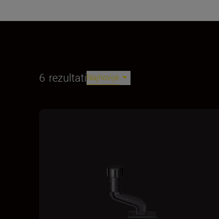
6
rezultati
Najnovije