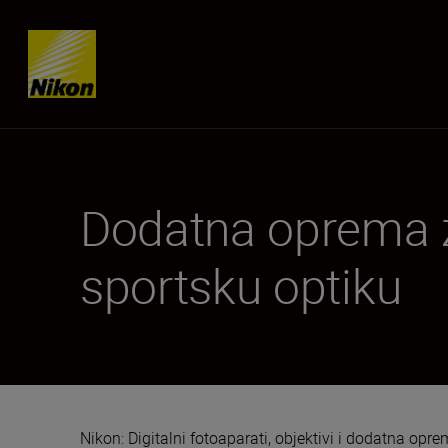
Skip content
Dodatna oprema 
sportsku optiku
Nikon: Digitalni fotoaparati, objektivi i dodatna opr