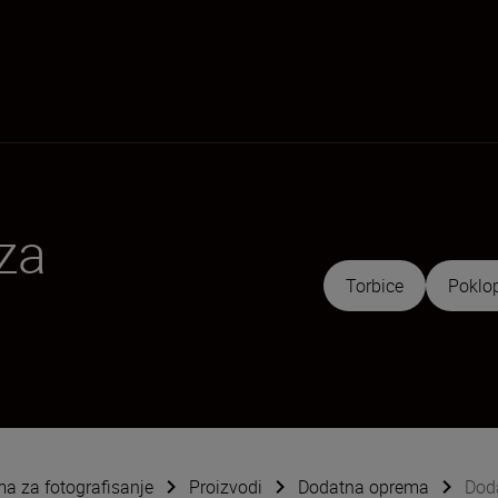
za
Torbice
Poklo
ema za fotografisanje
Proizvodi
Dodatna oprema
Dod