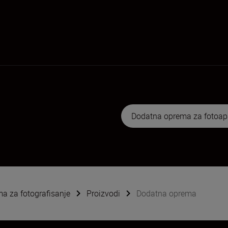
Dodatna oprema za fotoap
ema za fotografisanje
Proizvodi
Dodatna oprema