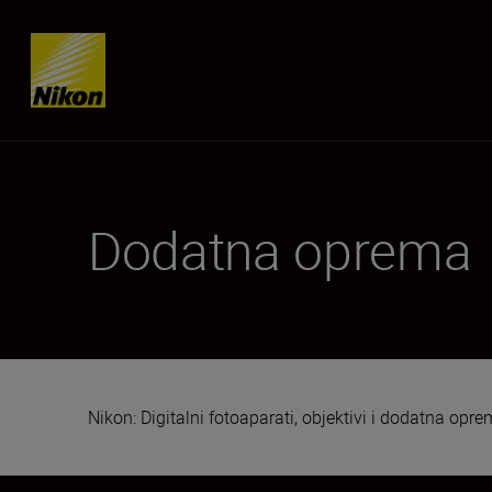
Skip content
Dodatna oprema
Nikon: Digitalni fotoaparati, objektivi i dodatna opr