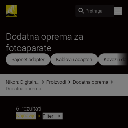
Pretraga
Dodatna oprema za
fotoaparate
Bajonet adapter
Kablovi i adapteri
Kavezi i do
Nikon: Digitaln...
Proizvodi
Dodatna oprema
Dodatna oprema ...
6
rezultati
Najnovije
Filteri