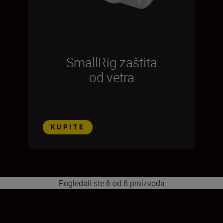
SmallRig zaštita
od vetra
KUPITE
Pogledali ste 6 od 6 proizvoda
1
2
3
4
5
6
7
8
9
10
11
12
13
14
15
16
17