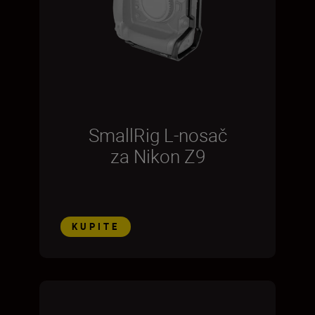
SmallRig L-nosač
za Nikon Z9
KUPITE