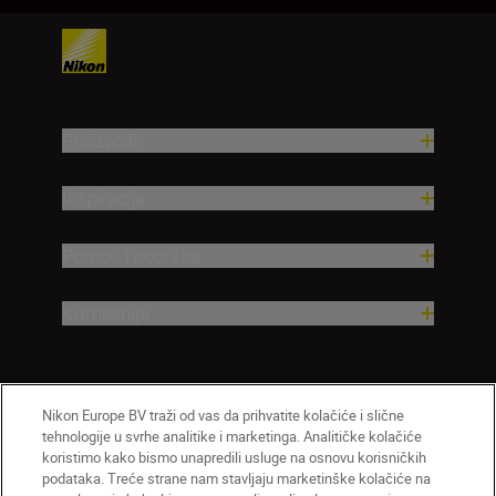
Proizvodi
Inspiracija
Pomoć i podrška
Kompanija
Nikon Europe BV traži od vas da prihvatite kolačiće i slične
tehnologije u svrhe analitike i marketinga. Analitičke kolačiće
koristimo kako bismo unapredili usluge na osnovu korisničkih
podataka. Treće strane nam stavljaju marketinške kolačiće na