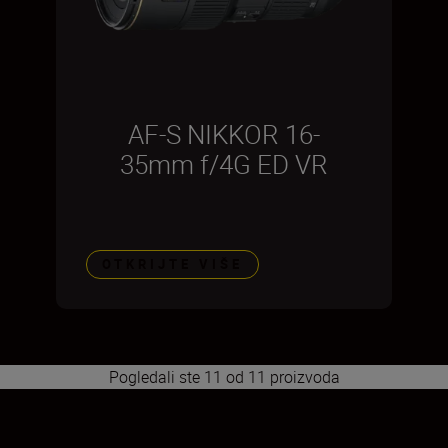
AF-S NIKKOR 16-
35mm f/4G ED VR
OTKRIJTE VIŠE
Pogledali ste 11 od 11 proizvoda
1
2