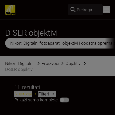
Pretraga
D-SLR objektivi
Nikon: Digitalni fotoaparati, objektivi i dodatna oprema 
Nikon: Digitaln...
Proizvodi
Objektivi
D-SLR objektivi
11
rezultati
Najnovije
Filteri
Prikaži samo komplete