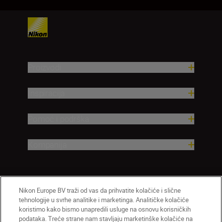
Proizvodi
Inspiracija
Pomoć i podrška
Kompanija
Nikon Europe BV traži od vas da prihvatite kolačiće i slične
tehnologije u svrhe analitike i marketinga. Analitičke kolačiće
koristimo kako bismo unapredili usluge na osnovu korisničkih
podataka. Treće strane nam stavljaju marketinške kolačiće na